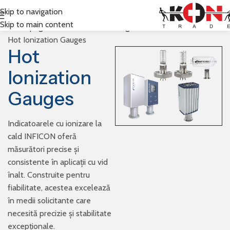
Skip to navigation
Skip to main content
Prima pagină
Inficon
Vacuum Gauges & Controllers
Hot Ionization Gauges
Hot
Ionization
Gauges
Indicatoarele cu ionizare la
cald INFICON oferă
măsurători precise și
consistente în aplicații cu vid
înalt. Construite pentru
fiabilitate, acestea excelează
în medii solicitante care
necesită precizie și stabilitate
excepționale.