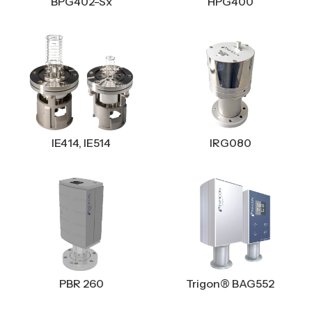
BPG402-Sx
HPG400
IE414, IE514
IRG080
PBR 260
Trigon® BAG552