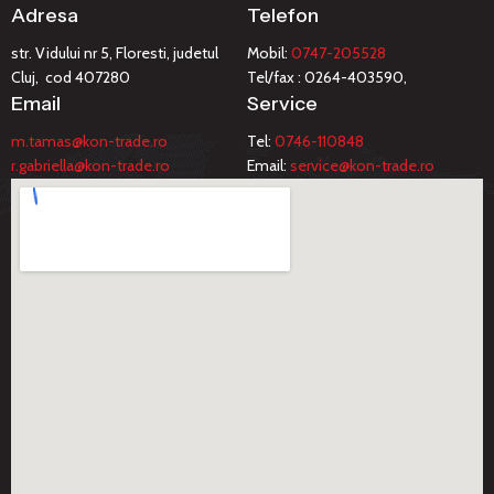
Adresa
Telefon
str. Vidului nr 5, Floresti, judetul
Mobil:
0747-205528
Cluj, cod 407280
Tel/fax : 0264-403590,
Email
Service
m.tamas@kon-trade.ro
Tel:
0746-110848
r.gabriella@kon-trade.ro
Email:
service@kon-trade.ro