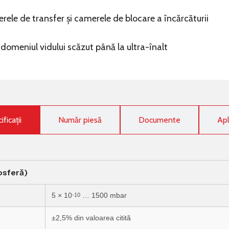
ele de transfer și camerele de blocare a încărcăturii
 domeniul vidului scăzut până la ultra-înalt
ficații
Număr piesă
Documente
Apl
osferă)
5 × 10
… 1500 mbar
-10
±2,5% din valoarea citită