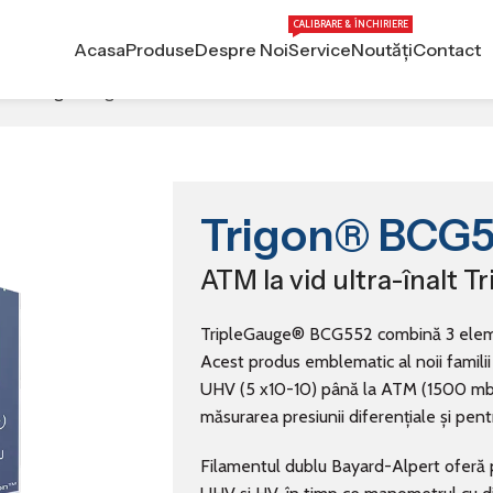
CALIBRARE & ÎNCHIRIERE
Acasa
Produse
Despre Noi
Service
Noutăți
Contact
tion Gauges
Trigon® BCG552
Trigon® BCG
ATM la vid ultra-înalt 
TripleGauge® BCG552 combină 3 element
Acest produs emblematic al noii famili
UHV (5 x10-10) până la ATM (1500 mba
măsurarea presiunii diferențiale și pentr
Filamentul dublu Bayard-Alpert oferă pr