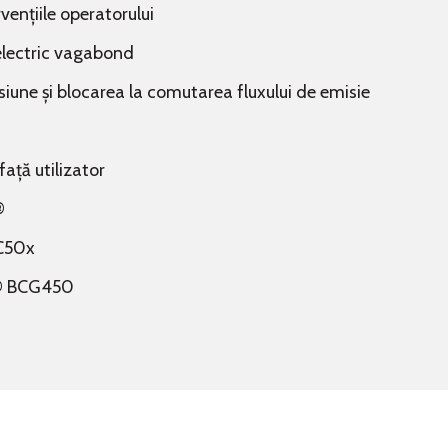
vențiile operatorului
 electric vagabond
siune și blocarea la comutarea fluxului de emisie
ață utilizator
®
GC50x
ge® BCG450