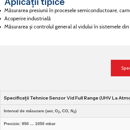
Aplicații tipice
Măsurarea presiunii în procesele semiconductoare, camer
Acoperire industrială
Măsurarea și controlul general al vidului în sistemele din
Speci
Specificații Tehnice Senzor Vid Full Range (UHV La Atm
Interval de măsurare (aer, O
, CO, N
)
2
2
Precizie: 950 … 1050 mbar