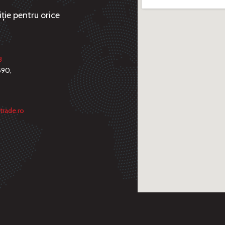
ție pentru orice
8
590,
trade.ro