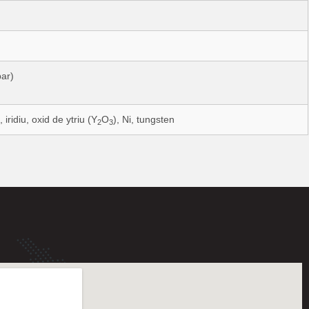
ar)
 iridiu, oxid de ytriu (Y
O
), Ni, tungsten
2
3