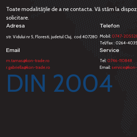
Toate modalitățile de a ne contacta. Vă stăm la dispozi
solicitare.
Adresa
Telefon
Mobil:
0747-20552
str. Vidului nr 5, Floresti, judetul Cluj, cod 407280
Tel/fax : 0264-403
Email
Service
m.tamas@kon-trade.ro
Tel:
0746-110848
r.gabriella@kon-trade.ro
Email:
service@kon-
DIN 2004