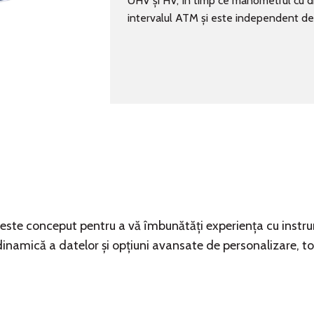
UHV și HV, în timp ce manometrul cu dia
intervalul ATM și este independent de 
, este conceput pentru a vă îmbunătăți experiența cu inst
 dinamică a datelor și opțiuni avansate de personalizare, to