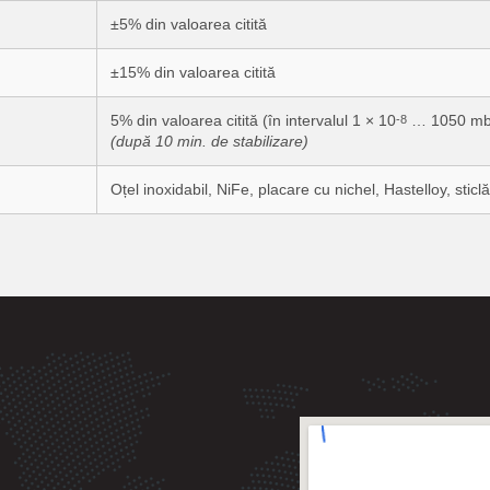
±5% din valoarea citită
±15% din valoarea citită
5% din valoarea citită (în intervalul 1 × 10
… 1050 mb
-8
(după 10 min. de stabilizare)
Oțel inoxidabil, NiFe, placare cu nichel, Hastelloy, sticlă,