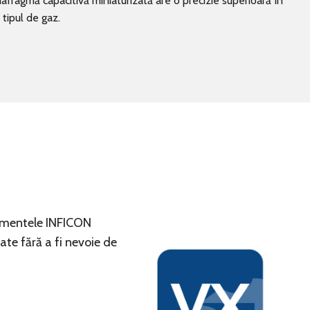
fragmă capacitivă miniaturizată are o precizie superioară în
tipul de gaz.
rumentele INFICON
ate fără a fi nevoie de