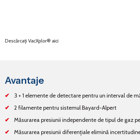
Descărcați VacXplor® aici
Avantaje
3 + 1 elemente de detectare pentru un interval de mă
2 filamente pentru sistemul Bayard-Alpert
Măsurarea presiunii independente de tipul de gaz pes
Măsurarea presiunii diferențiale elimină incertitudin