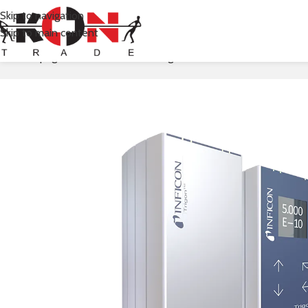
Skip to navigation
Skip to main content
Prima pagină
Inficon
Vacuum Gauges & Controllers
Hot Ioniza