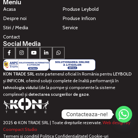
Meniu
Acasa
Produse Leybold
Despre noi
Produse Inficon
Stiri / Media
Service
Contact
Social Media
KON TRADE SRL
este partenerul oficial în România pentru
LEYBOLD
și
INFICON
, oferind soluții complete de înaltă performanță în
tehnologia vidului
(de la pompe și componente la sisteme
complexe) și
detectarea scurgerilor de gaze
.
Contacteaza-ne!
2025 © KON TRADE SRL | Toate drepturile rezervate.
Web design by
Coompact Studio
Termeni si conditii
| Politica Confidențialitate
| Cookie-uri