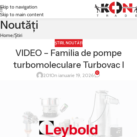
Skip to navigation
Skip to main content
Noutăți
Home
Știri
ȘTIRI
,
NOUTĂȚI
VIDEO – Familia de pompe
turbomoleculare Turbovac I
0
201
On ianuarie 19, 2026