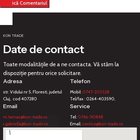
KON TRADE
Date de contact
Toate modalitățile de a ne contacta. Vă stăm la
dispoziție pentru orice solicitare.
Adresa
Telefon
str. Vidului nr 5, Floresti, judetul
Mobil:
0747-205528
Cluj, cod 407280
Tel/fax : 0264-403590,
Email
Service
m.tamas@kon-trade.ro
Tel:
0746-110848
r.gabriella@kon-trade.ro
Email:
service@kon-trade.ro