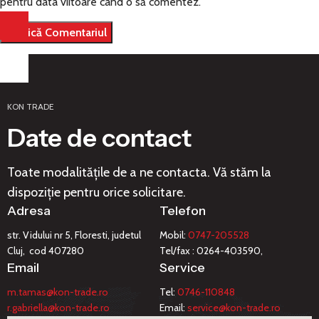
pentru data viitoare când o să comentez.
KON TRADE
Date de contact
Toate modalitățile de a ne contacta. Vă stăm la
dispoziție pentru orice solicitare.
Adresa
Telefon
str. Vidului nr 5, Floresti, judetul
Mobil:
0747-205528
Cluj, cod 407280
Tel/fax : 0264-403590,
Email
Service
m.tamas@kon-trade.ro
Tel:
0746-110848
r.gabriella@kon-trade.ro
Email:
service@kon-trade.ro