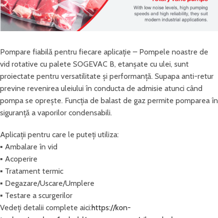
Pompare fiabilă pentru fiecare aplicație – Pompele noastre de
vid rotative cu palete SOGEVAC B, etanșate cu ulei, sunt
proiectate pentru versatilitate și performanță. Supapa anti-retur
previne revenirea uleiului în conducta de admisie atunci când
pompa se oprește. Funcția de balast de gaz permite pomparea în
siguranță a vaporilor condensabili.
Aplicații pentru care le puteți utiliza:
▪️ Ambalare în vid
▪️ Acoperire
▪️ Tratament termic
▪️ Degazare/Uscare/Umplere
▪️ Testare a scurgerilor
Vedeți detalii complete aici:
https://kon-