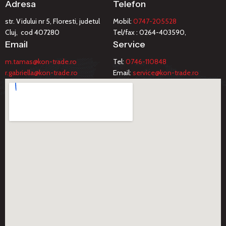
Adresa
Telefon
str. Vidului nr 5, Floresti, judetul
Mobil:
0747-205528
Cluj, cod 407280
Tel/fax : 0264-403590,
Email
Service
m.tamas@kon-trade.ro
Tel:
0746-110848
r.gabriella@kon-trade.ro
Email:
service@kon-trade.ro