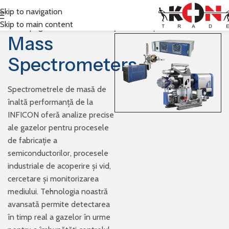
Skip to navigation
Skip to main content
Prima pagină
Inficon
Gas Analysis
Mass Spectrometers
Mass
Spectrometers
Spectrometrele de masă de
înaltă performanță de la
INFICON oferă analize precise
ale gazelor pentru procesele
de fabricație a
semiconductorilor, procesele
industriale de acoperire și vid,
cercetare și monitorizarea
mediului. Tehnologia noastră
avansată permite detectarea
în timp real a gazelor în urme