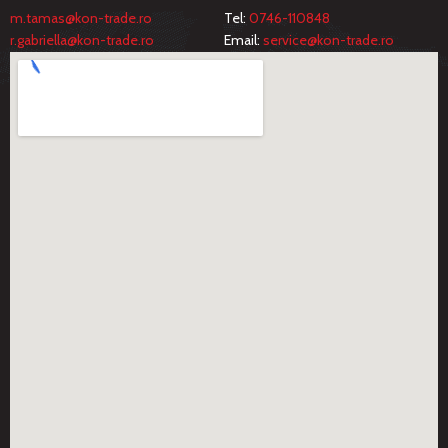
m.tamas@kon-trade.ro
Tel:
0746-110848
r.gabriella@kon-trade.ro
Email:
service@kon-trade.ro