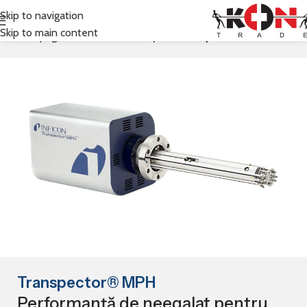
Skip to navigation
Skip to main content
Prima pagină
Inficon
Gas Analysis
Mass Spectrometers
Transpector® MPH
Performanță de neegalat pentru