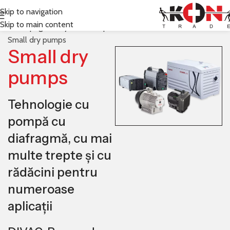
Skip to navigation
Skip to main content
Prima pagină
Leybold
Pompe de vacuum (vid)
Small dry pumps
Small dry
pumps
Tehnologie cu
pompă cu
diafragmă, cu mai
multe trepte și cu
rădăcini pentru
numeroase
aplicații