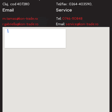
Cluj, cod 407280
Tel/fax : 0264-403590,
Email
Service
m.tamas@kon-trade.ro
Tel:
0746-110848
r.gabriella@kon-trade.ro
Email:
service@kon-trade.ro