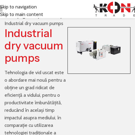
Skip to navigation
Skip to main content
Prima pagină
Leybold
Pompe de vacuum (vid)
Industrial dry vacuum pumps
Industrial
dry vacuum
pumps
Tehnologia de vid uscat este
o abordare mai nouă pentru a
obține un grad ridicat de
eficiență a vidului, pentru o
productivitate îmbunătățită,
reducând în același timp
impactul asupra mediului, în
comparație cu utilizarea
tehnologiei tradiționale a