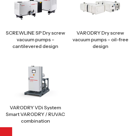
SCREWLINE SP Dry screw
VARODRY Dry screw
vacuum pumps –
vacuum pumps – oil-free
cantilevered design
design
VARODRY VDi System
Smart VARODRY / RUVAC
combination