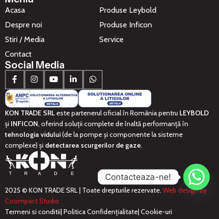
Acasa
Produse Leybold
Despre noi
Produse Inficon
Stiri / Media
Service
Contact
Social Media
KON TRADE SRL
este partenerul oficial în România pentru
LEYBOLD
și
INFICON
, oferind soluții complete de înaltă performanță în
tehnologia vidului
(de la pompe și componente la sisteme
complexe) și
detectarea scurgerilor de gaze
.
Contacteaza-ne!
2025 © KON TRADE SRL | Toate drepturile rezervate.
Web design by
Coompact Studio
Termeni si conditii
| Politica Confidențialitate
| Cookie-uri