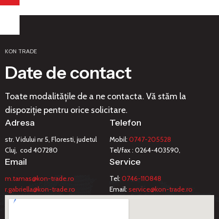
KON TRADE
Date de contact
Toate modalitățile de a ne contacta. Vă stăm la
dispoziție pentru orice solicitare.
Adresa
Telefon
str. Vidului nr 5, Floresti, judetul
Mobil:
0747-205528
Cluj, cod 407280
Tel/fax : 0264-403590,
Email
Service
m.tamas@kon-trade.ro
Tel:
0746-110848
r.gabriella@kon-trade.ro
Email:
service@kon-trade.ro