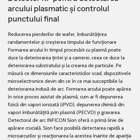
arcului plasmatic și controlul
punctului final
Reducerea pierderilor de wafer, îmbunătățirea
randamentelor și creșterea timpului de funcționare
Formarea arcului în timpul procesării cu plasmă poate
duce la deteriorarea țintei și a camerei, ceea ce duce la
deteriorarea substratului și la crearea de particule. Pe
măsură ce dimensiunile caracteristicilor scad, dispozitivele
microelectronice devin din ce în ce mai susceptibile la
deteriorarea indusă de arc. Formarea arcului poate apărea
în orice proces asistat de plasmă, cum ar fi depunerea
fizică din vapori ionizată (iPVD), depunerea chimică din
vapori îmbunătățită prin plasmă (PECVD) și gravarea.
Detectorul de arc INFICON Sion oferă o primă linie de
apărare crucială. Sion face posibilă detectarea rapidă a
microarcurilor și reacționarea la acestea înainte de apariția