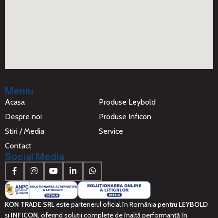
Meniu
Acasa
Produse Leybold
Despre noi
Produse Inficon
Stiri / Media
Service
Contact
Social Media
KON TRADE SRL
este partenerul oficial în România pentru
LEYBOLD
și
INFICON
, oferind soluții complete de înaltă performanță în