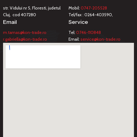
str. Vidului nr 5, Floresti, judetul
Mobil:
0747-205528
Cluj, cod 407280
Tel/fax : 0264-403590,
Email
Service
m.tamas@kon-trade.ro
Tel:
0746-110848
r.gabriella@kon-trade.ro
Email:
service@kon-trade.ro