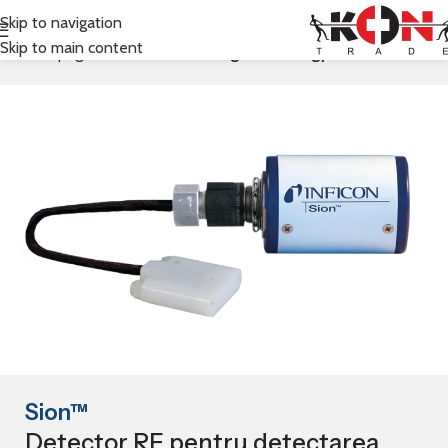
Skip to navigation
Skip to main content
Prima pagină
Inficon
RF Sensing Technology
Sion™
Detector RF pentru detectarea