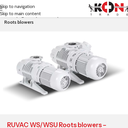
Skip to navigation
Skip to main content
Prima pagină
Leybold
Pompe de vacuum (vid)
Roots blowers
RUVAC WS/WSU Roots blowers –