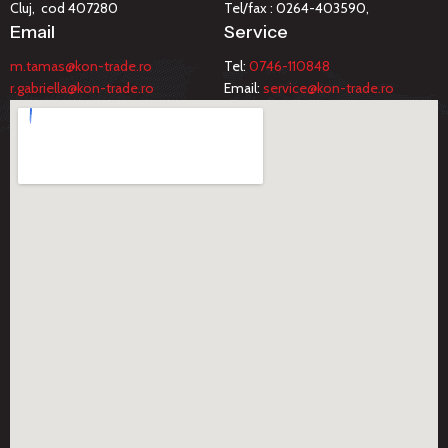
Cluj, cod 407280
Tel/fax : 0264-403590,
Email
Service
m.tamas@kon-trade.ro
Tel:
0746-110848
r.gabriella@kon-trade.ro
Email:
service@kon-trade.ro