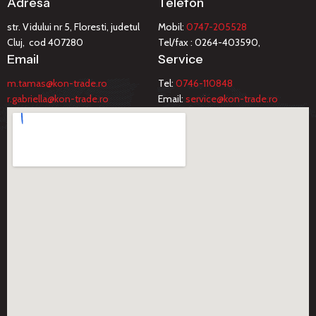
Adresa
Telefon
str. Vidului nr 5, Floresti, judetul
Mobil:
0747-205528
Cluj, cod 407280
Tel/fax : 0264-403590,
Email
Service
m.tamas@kon-trade.ro
Tel:
0746-110848
r.gabriella@kon-trade.ro
Email:
service@kon-trade.ro