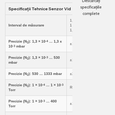
Descărcați
specificațiile
Specificații Tehnice Senzor Vid
complete
1,3 × 10
… 1333 mbar
-4
Interval de măsurare
1 × 10
… 1000 Torr
-4
1,3 × 10
… 133000 Pa
-2
Precizie (N
): 1,3 × 10
… 1,3 x
-4
2
±10 mbar
10
mbar
-3
Precizie (N
): 1,3 × 10
… 530
-3
2
±10% din valoarea citită
mbar
Precizie (N
): 530 … 1333 mbar
±2,5% din valoarea citită
2
Precizie (N
): 1 × 10
… 1 × 10
-4
-3
2
Rezoluție 0,1 mTorr
Torr
Precizie (N
): 1 × 10
… 400
-3
2
±10% din valoarea citită
Torr