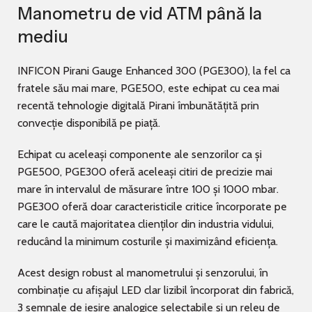
Manometru de vid ATM până la
mediu
INFICON Pirani Gauge Enhanced 300 (PGE300), la fel ca
fratele său mai mare, PGE500, este echipat cu cea mai
recentă tehnologie digitală Pirani îmbunătățită prin
convecție disponibilă pe piață.
Echipat cu aceleași componente ale senzorilor ca și
PGE500, PGE300 oferă aceleași citiri de precizie mai
mare în intervalul de măsurare între 100 și 1000 mbar.
PGE300 oferă doar caracteristicile critice încorporate pe
care le caută majoritatea clienților din industria vidului,
reducând la minimum costurile și maximizând eficiența.
Acest design robust al manometrului și senzorului, în
combinație cu afișajul LED clar lizibil încorporat din fabrică,
3 semnale de ieșire analogice selectabile și un releu de