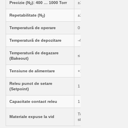
Precizie (N
): 400 … 1000 Torr
±2,5% din valoarea citită
2
Repetabilitate (N
)
±2% din valoarea citită
2
Temperatură de operare
0 ... +40 °C
Temperatură de depozitare
-40 ... +70 °C
Temperatură de degazare
≤ 70 °C
(Bakeout)
Tensiune de alimentare
+12 ... +28 V (dc)
Releu punct de setare
1 (SPDT - single-pole doubl
(Setpoint)
Capacitate contact releu
1 A la 30 V (dc) rezistiv, sa
Tungsten placat cu aur, oțel
Materiale expuse la vid
sticlă, nichel, Teflon
®