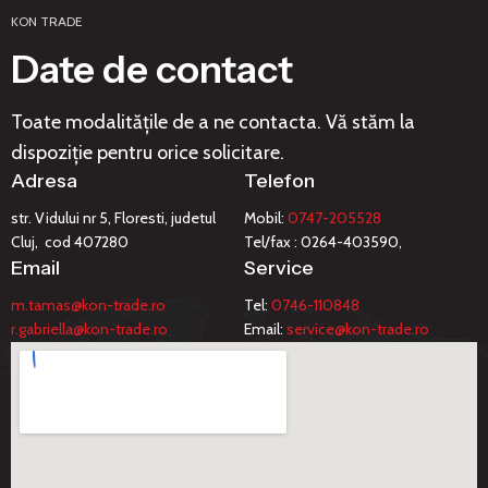
KON TRADE
Date de contact
Toate modalitățile de a ne contacta. Vă stăm la
dispoziție pentru orice solicitare.
Adresa
Telefon
str. Vidului nr 5, Floresti, judetul
Mobil:
0747-205528
Cluj, cod 407280
Tel/fax : 0264-403590,
Email
Service
m.tamas@kon-trade.ro
Tel:
0746-110848
r.gabriella@kon-trade.ro
Email:
service@kon-trade.ro