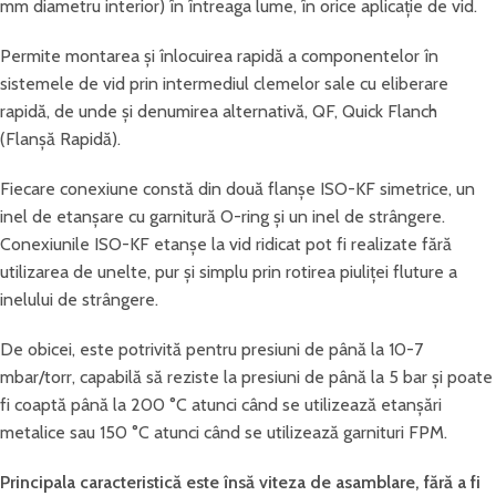
mm diametru interior) în întreaga lume, în orice aplicație de vid.
Permite montarea și înlocuirea rapidă a componentelor în
sistemele de vid prin intermediul clemelor sale cu eliberare
rapidă, de unde și denumirea alternativă, QF, Quick Flanch
(Flanșă Rapidă).
Fiecare conexiune constă din două flanșe ISO-KF simetrice, un
inel de etanșare cu garnitură O-ring și un inel de strângere.
Conexiunile ISO-KF etanșe la vid ridicat pot fi realizate fără
utilizarea de unelte, pur și simplu prin rotirea piuliței fluture a
inelului de strângere.
De obicei, este potrivită pentru presiuni de până la 10-7
mbar/torr, capabilă să reziste la presiuni de până la 5 bar și poate
fi coaptă până la 200 °C atunci când se utilizează etanșări
metalice sau 150 °C atunci când se utilizează garnituri FPM.
Principala caracteristică este însă viteza de asamblare, fără a fi