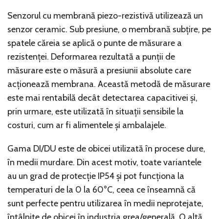
Senzorul cu membrană piezo-rezistivă utilizează un
senzor ceramic. Sub presiune, o membrană subțire, pe
spatele căreia se aplică o punte de măsurare a
rezistenței. Deformarea rezultată a punții de
măsurare este o măsură a presiunii absolute care
acționează membrana. Această metodă de măsurare
este mai rentabilă decât detectarea capacitivei și,
prin urmare, este utilizată în situații sensibile la
costuri, cum ar fi alimentele și ambalajele.
Gama DI/DU este de obicei utilizată în procese dure,
în medii murdare. Din acest motiv, toate variantele
au un grad de protecție IP54 și pot funcționa la
temperaturi de la 0 la 60°C, ceea ce înseamnă că
sunt perfecte pentru utilizarea în medii neprotejate,
întâlnite de obicei în industria grea/generală. O altă