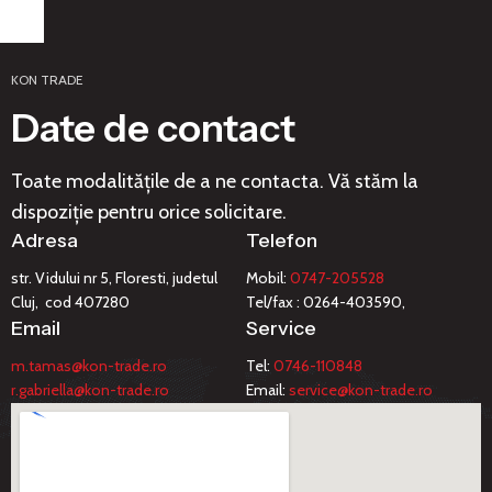
KON TRADE
Date de contact
Toate modalitățile de a ne contacta. Vă stăm la
dispoziție pentru orice solicitare.
Adresa
Telefon
str. Vidului nr 5, Floresti, judetul
Mobil:
0747-205528
Cluj, cod 407280
Tel/fax : 0264-403590,
Email
Service
m.tamas@kon-trade.ro
Tel:
0746-110848
r.gabriella@kon-trade.ro
Email:
service@kon-trade.ro