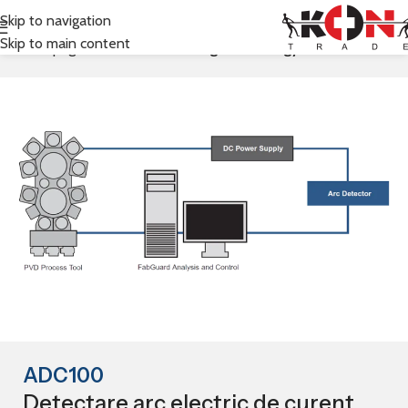
Skip to navigation
Skip to main content
Prima pagină
Inficon
RF Sensing Technology
ADC100
Detectare arc electric de curent