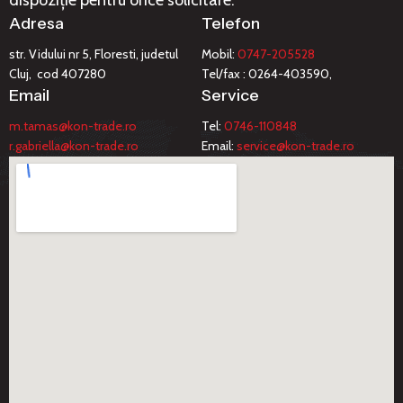
dispoziție pentru orice solicitare.
Adresa
Telefon
str. Vidului nr 5, Floresti, judetul
Mobil:
0747-205528
Cluj, cod 407280
Tel/fax : 0264-403590,
Email
Service
m.tamas@kon-trade.ro
Tel:
0746-110848
r.gabriella@kon-trade.ro
Email:
service@kon-trade.ro